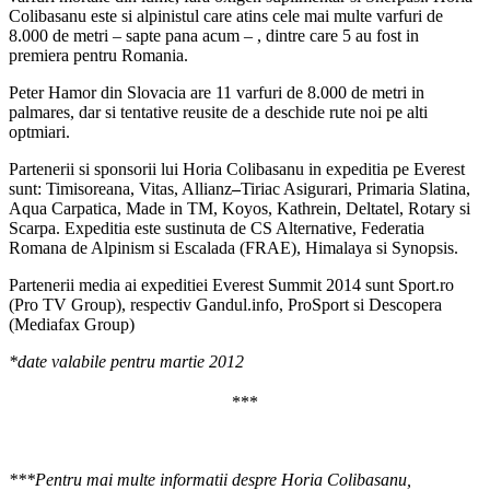
Colibasanu este si alpinistul care atins cele mai multe varfuri de
8.000 de metri – sapte pana acum – , dintre care 5 au fost in
premiera pentru Romania.
Peter Hamor din Slovacia are 11 varfuri de 8.000 de metri in
palmares, dar si tentative reusite de a deschide rute noi pe alti
optmiari.
Partenerii si sponsorii lui Horia Colibasanu in expeditia pe Everest
sunt: Timisoreana, Vitas, Allianz
–
Tiriac Asigurari, Primaria Slatina,
Aqua Carpatica, Made in TM, Koyos, Kathrein, Deltatel, Rotary si
Scarpa. Expeditia este sustinuta de CS Alternative, Federatia
Romana de Alpinism si Escalada (FRAE), Himalaya si Synopsis.
Partenerii media ai expeditiei Everest Summit 2014 sunt Sport.ro
(Pro TV Group), respectiv Gandul.info, ProSport si Descopera
(Mediafax Group)
*date valabile pentru martie 2012
***
***Pentru mai multe informatii despre Horia Colibasanu,