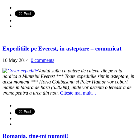
Expeditiile pe Everest, in asteptare – comunicat
16 May 2014
|
0 comments
Vantul sufla cu putere de cateva zile pe ruta
nordica a Muntelui Everest *** Toate expeditiile sint in asteptare, in
acest moment ***
Horia Colibasanu si Peter Hamor vor cobori
maine in tabara de baza (5.200m), unde vor astepta o fereastra de
vreme pentru a urca din nou.
Citeste mai mult…
Romania, tine-mi pumnii!