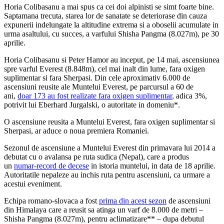
Horia Colibasanu a mai spus ca cei doi alpinisti se simt foarte bine.
Saptamana trecuta, starea lor de sanatate se deteriorase din cauza
expunerii indelungate la altitudine extrema si a oboselii acumulate in
urma asaltului, cu succes, a varfului Shisha Pangma (8.027m), pe 30
aprilie.
Horia Colibasanu si Peter Hamor au inceput, pe 14 mai, ascensiunea
spre varful Everest (8.848m), cel mai inalt din lume, fara oxigen
suplimentar si fara Sherpasi. Din cele aproximativ 6.000 de
ascensiuni reusite ale Muntelui Everest, pe parcursul a 60 de
ani,
doar 173 au fost realizate fara oxigen suplimentar
, adica 3%,
potrivit lui Eberhard Jurgalski, o autoritate in domeniu*.
O ascensiune reusita a Muntelui Everest, fara oxigen suplimentar si
Sherpasi, ar aduce o noua premiera Romaniei.
Sezonul de ascensiune a Muntelui Everest din primavara lui 2014 a
debutat cu o avalansa pe ruta sudica (Nepal), care a produs
un
numar-record de decese
in istoria muntelui, in data de 18 aprilie.
Autoritatile nepaleze au inchis ruta pentru ascensiuni, ca urmare a
acestui eveniment.
Echipa romano-slovaca a fost
prima din acest sezon
de ascensiuni
din Himalaya care a reusit sa atinga un varf de 8.000 de metri –
Shisha Pangma (8.027m), pentru aclimatizare** – dupa debutul