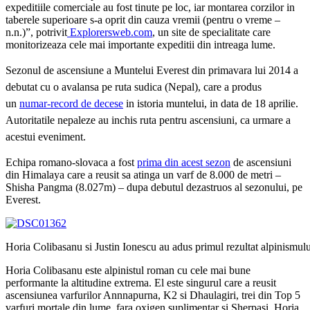
expeditiile comerciale au fost tinute pe loc, iar montarea corzilor in
taberele superioare s-a oprit din cauza vremii (pentru o vreme –
n.n.)”, potrivit
Explorersweb.com
, un site de specialitate care
monitorizeaza cele mai importante expeditii din intreaga lume.
Sezonul de ascensiune a Muntelui Everest din primavara lui 2014 a
debutat cu o avalansa pe ruta sudica (Nepal), care a produs
un
numar-record de decese
in istoria muntelui, in data de 18 aprilie.
Autoritatile nepaleze au inchis ruta pentru ascensiuni, ca urmare a
acestui eveniment.
Echipa romano-slovaca a fost
prima din acest sezon
de ascensiuni
din Himalaya care a reusit sa atinga un varf de 8.000 de metri –
Shisha Pangma (8.027m) – dupa debutul dezastruos al sezonului, pe
Everest.
Horia Colibasanu si Justin Ionescu au adus primul rezultat alpinismulu
Horia Colibasanu este alpinistul roman cu cele mai bune
performante la altitudine extrema. El este singurul care a reusit
ascensiunea varfurilor Annnapurna, K2 si Dhaulagiri, trei din Top 5
varfuri mortale din lume, fara oxigen suplimentar si Sherpasi. Horia