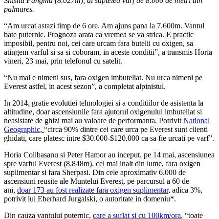
Shisha Pangma (8.027m), al saptelea varf de 8.000 de metri din
palmares.
“Am urcat astazi timp de 6 ore. Am ajuns pana la 7.600m. Vantul
bate puternic. Prognoza arata ca vremea se va strica. E practic
imposibil, pentru noi, cei care urcam fara butelii cu oxigen, sa
atingem varful si sa si coboram, in aceste conditii”, a transmis Horia
vineri, 23 mai, prin telefonul cu satelit.
“Nu mai e nimeni sus, fara oxigen imbuteliat. Nu urca nimeni pe
Everest astfel, in acest sezon”, a completat alpinistul.
In 2014, gratie evolutiei tehnologiei si a conditiilor de asistenta la
altitudine, doar ascensiunile fara ajutorul oxigenului imbuteliat si
neasistate de ghizi mai au valoare de performanta. Potrivit
National
Geographic
,
“circa 90% dintre cei care urca pe Everest sunt clienti
ghidati, care platesc intre $30.000-$120.000 ca sa fie urcati pe varf”.
Horia Colibasanu si Peter Hamor au inceput, pe 14 mai, ascensiunea
spre varful Everest (8.848m), cel mai inalt din lume, fara oxigen
suplimentar si fara Sherpasi. Din cele aproximativ 6.000 de
ascensiuni reusite ale Muntelui Everest, pe parcursul a 60 de
ani,
doar 173 au fost realizate fara oxigen suplimentar
, adica 3%,
potrivit lui Eberhard Jurgalski, o autoritate in domeniu*.
Din cauza vantului puternic,
care a suflat si cu 100km/ora
, “toate