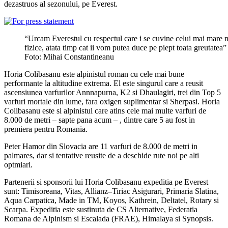
dezastruos al sezonului, pe Everest.
“Urcam Everestul cu respectul care i se cuvine celui mai mare mu
fizice, atata timp cat ii vom putea duce pe piept toata greutate
Foto: Mihai Constantineanu
Horia Colibasanu este alpinistul roman cu cele mai bune
performante la altitudine extrema. El este singurul care a reusit
ascensiunea varfurilor Annnapurna, K2 si Dhaulagiri, trei din Top 5
varfuri mortale din lume, fara oxigen suplimentar si Sherpasi. Horia
Colibasanu este si alpinistul care atins cele mai multe varfuri de
8.000 de metri – sapte pana acum – , dintre care 5 au fost in
premiera pentru Romania.
Peter Hamor din Slovacia are 11 varfuri de 8.000 de metri in
palmares, dar si tentative reusite de a deschide rute noi pe alti
optmiari.
Partenerii si sponsorii lui Horia Colibasanu expeditia pe Everest
sunt: Timisoreana, Vitas, Allianz
–
Tiriac Asigurari, Primaria Slatina,
Aqua Carpatica, Made in TM, Koyos, Kathrein, Deltatel, Rotary si
Scarpa. Expeditia este sustinuta de CS Alternative, Federatia
Romana de Alpinism si Escalada (FRAE), Himalaya si Synopsis.