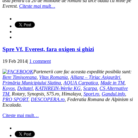
asta pentru ca 20 de milioane de romani sa urce odata cu mine pe
Everest.
Citeste mai mult…
Spre Vf. Everest, fara oxigen si ghizi
19 Feb 2014
|
1 comment
Partenerii care fac aceasta expeditie posibila sunt:
Bere Timişoreana
,
Vitas Romania
,
Allianz – Țiriac Asigurări
,
Primăria Municipiului Slatina
,
AQUA Carpatica
,
Made in TM
,
Koyos
,
Deltatel
,
KATHREIN-Werke KG
,
Scarpa
,
CS Alternative
TM
, Rotary, Synopsis, S75.ro, Himalaya,
Sport.ro
,
Gandul.info
,
PRO SPORT
,
DESCOPERA.ro
, Federatia Romana de Alpinism si
Escalada.
Citeste mai mult…