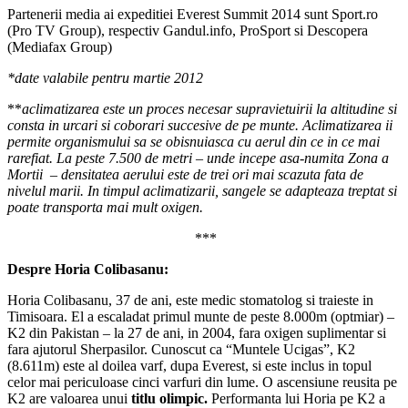
Partenerii media ai expeditiei Everest Summit 2014 sunt Sport.ro
(Pro TV Group), respectiv Gandul.info, ProSport si Descopera
(Mediafax Group)
*date valabile pentru martie 2012
**
aclimatizarea este un proces necesar supravietuirii la altitudine si
consta in urcari si coborari succesive de pe munte. Aclimatizarea ii
permite organismului sa se obisnuiasca cu aerul din ce in ce mai
rarefiat. La peste 7.500 de metri – unde incepe asa-numita Zona a
Mortii
–
densitatea aerului este de trei ori mai scazuta fata de
nivelul marii. In timpul aclimatizarii, sangele se adapteaza treptat si
poate transporta mai mult oxigen.
***
Despre Horia Colibasanu:
Horia Colibasanu, 37 de ani, este medic stomatolog si traieste in
Timisoara. El a escaladat primul munte de peste 8.000m (optmiar) –
K2 din Pakistan – la 27 de ani, in 2004, fara oxigen suplimentar si
fara ajutorul Sherpasilor. Cunoscut ca “Muntele Ucigas”, K2
(8.611m) este al doilea varf, dupa Everest, si este inclus in topul
celor mai periculoase cinci varfuri din lume. O ascensiune reusita pe
K2 are valoarea unui
titlu olimpic.
Performanta lui Horia pe K2 a