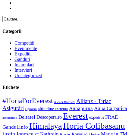
Categorii
Competitii
Evenimente
Expeditii
Ganduri
Intamplari
Interviuri
Uncategorized
Etichete
#HoriaForEverest
Allianz - Țiriac
Alexei Bolotov
Asigurări
Aqua Carpatica
Annapurna
altitudine extrema
alpinism
Everest
Deltatel
FRAE
Descopera.ro
expeditii
ascensiune
Horia Colibasanu
Himalaya
Gandul.info
Justin Ionescu
Made in TM
Kathrein
Koyos.ro
Koyos
Lhotse
K2