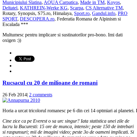
Municipiului Slatina
,
AQUA Carpatica
,
Made in TM
,
Koyos
,
Deltatel
,
KATHREIN-Werke KG
,
Scarpa
,
CS Alternative TM
,
Rotary, Synopsis, S75.ro, Himalaya,
Sport.ro
,
Gandul.info
,
PRO
SPORT
,
DESCOPERA.ro
, Federatia Romana de Alpinism si
Escalada ***
Multumesc pentru implicare si sustinatorilor pro-bono. Imi dati
oxigen :))
Rucsacul cu 20 de milioane de romani
26 Feb 2014
|
2 comments
Horia a urcat tricolorul romanesc pe 6 din cei 14 optmiari ai planetei.
Cine zice ca pe Everest o sa urc singur? Iata statistica unei zile de
lucru la Bucuresti: 15 ore de munca, intensiv; peste 150 de intrebari
si raspunsuri; mii de imagini video; peste 3o de oameni implicati. Si