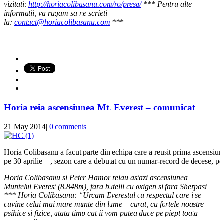
vizitati:
http://horiacolibasanu.com/ro/presa/
*** Pentru alte
informatii, va rugam sa ne scrieti
la:
contact@horiacolibasanu.com
**
*
Horia reia ascensiunea Mt. Everest – comunicat
21 May 2014
|
0 comments
Horia Colibasanu a facut parte din echipa care a reusit prima ascens
pe 30 aprilie – , sezon care a debutat cu un numar-record de decese, pe
Horia Colibasanu si Peter Hamor reiau astazi ascensiunea
Muntelui Everest (8.848m), fara butelii cu oxigen si fara Sherpasi
***
Horia Colibasanu:
“Urcam Everestul cu respectul care i se
cuvine celui mai mare munte din lume – curat, cu fortele noastre
psihice si fizice, atata timp cat ii vom putea duce pe piept toata