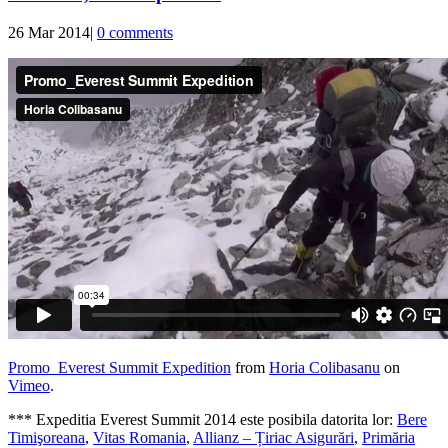
26 Mar 2014
|
0 comments
Promo_Everest Summit Expedition
from
Horia Colibasanu
on
Vimeo
.
*** Expeditia Everest Summit 2014 este posibila datorita lor:
Bere
Timişoreana
,
Vitas Romania
,
Allianz – Țiriac Asigurări
,
Primăria