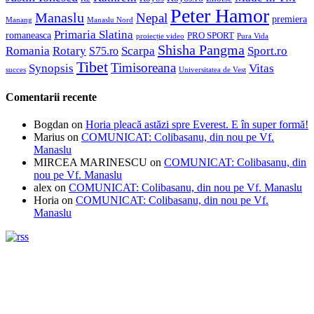
Peter Hamor
Manaslu
Nepal
premiera
Manang
Manaslu Nord
Primaria Slatina
romaneasca
PRO SPORT
proiecție video
Pura Vida
Shisha Pangma
Romania
Rotary
Scarpa
Sport.ro
S75.ro
Tibet
Timisoreana
Synopsis
Vitas
succes
Universitatea de Vest
Comentarii recente
Bogdan
on
Horia pleacă astăzi spre Everest. E în super formă!
Marius
on
COMUNICAT: Colibasanu, din nou pe Vf.
Manaslu
MIRCEA MARINESCU
on
COMUNICAT: Colibasanu, din
nou pe Vf. Manaslu
alex
on
COMUNICAT: Colibasanu, din nou pe Vf. Manaslu
Horia
on
COMUNICAT: Colibasanu, din nou pe Vf.
Manaslu