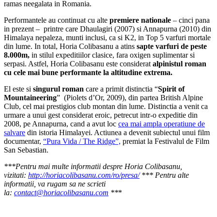
ramas neegalata in Romania.
Performantele au continuat cu alte
premiere nationale
– cinci pana
in prezent – printre care Dhaulagiri (2007) si Annapurna (2010) din
Himalaya nepaleza, munti inclusi, ca si K2, in Top 5 varfuri mortale
din lume. In total, Horia Colibasanu a atins
sapte varfuri de peste
8.000m,
in stilul expeditiilor clasice, fara oxigen suplimentar si
serpasi. Astfel, Horia Colibasanu este considerat
alpinistul roman
cu cele mai bune performante la altitudine extrema.
El este si
singurul roman
care a primit distinctia “
Spirit of
Mountaineering
” (Piolets d’Or, 2009), din partea British Alpine
Club, cel mai prestigios club montan din lume. Distinctia a venit ca
urmare a unui gest considerat eroic, petrecut intr-o expeditie din
2008, pe Annapurna, cand a avut loc
cea mai ampla operatiune de
salvare
din istoria Himalayei. Actiunea a devenit subiectul unui film
documentar,
“Pura Vida / The Ridge”,
premiat la Festivalul de Film
San Sebastian.
***Pentru mai multe informatii despre Horia Colibasanu,
vizitati:
http://horiacolibasanu.com/ro/presa/
*** Pentru alte
informatii, va rugam sa ne scrieti
la:
contact@horiacolibasanu.com
**
*