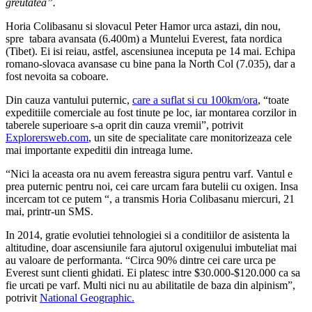
greutatea”.
Horia Colibasanu si slovacul Peter Hamor urca astazi, din nou,
spre
tabara avansata (6.400m) a Muntelui Everest, fata nordica
(Tibet). Ei isi reiau, astfel, ascensiunea inceputa pe 14 mai. Echipa
romano-slovaca avansase cu bine pana la North Col (7.035), dar a
fost nevoita sa coboare.
Din cauza vantului puternic,
care a suflat si cu 100km/ora
, “toate
expeditiile comerciale au fost tinute pe loc, iar montarea corzilor in
taberele superioare s-a oprit din cauza vremii”, potrivit
Explorersweb.com
, un site de specialitate care monitorizeaza cele
mai importante expeditii din intreaga lume.
“Nici la aceasta ora nu avem fereastra sigura pentru varf. Vantul e
prea puternic pentru noi, cei care urcam fara butelii cu oxigen. Insa
incercam tot ce putem
“, a transmis Horia Colibasanu miercuri, 21
mai, printr-un SMS.
In 2014, gratie evolutiei tehnologiei si a conditiilor de asistenta la
altitudine, doar ascensiunile fara ajutorul oxigenului imbuteliat mai
au valoare de performanta. “Circa 90% dintre cei care urca pe
Everest sunt clienti ghidati. Ei platesc intre $30.000-$120.000 ca sa
fie urcati pe varf. Multi nici nu au abilitatile de baza din alpinism”,
potrivit
National Geographic.