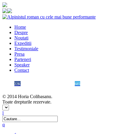
Home
Despre
Noutati
Expeditii
Testimoniale
Presa
Parteneri
Speaker
Contact
22K
685
© 2014 Horia Colibasanu.
Toate drepturile rezervate.
l
q