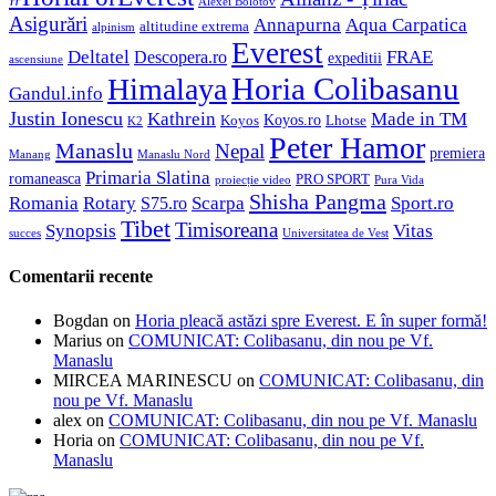
Alexei Bolotov
Asigurări
Aqua Carpatica
Annapurna
altitudine extrema
alpinism
Everest
Deltatel
FRAE
Descopera.ro
expeditii
ascensiune
Horia Colibasanu
Himalaya
Gandul.info
Justin Ionescu
Made in TM
Kathrein
Koyos.ro
Koyos
Lhotse
K2
Peter Hamor
Manaslu
Nepal
premiera
Manang
Manaslu Nord
Primaria Slatina
romaneasca
PRO SPORT
proiecție video
Pura Vida
Shisha Pangma
Romania
Rotary
Scarpa
Sport.ro
S75.ro
Tibet
Timisoreana
Synopsis
Vitas
succes
Universitatea de Vest
Comentarii recente
Bogdan
on
Horia pleacă astăzi spre Everest. E în super formă!
Marius
on
COMUNICAT: Colibasanu, din nou pe Vf.
Manaslu
MIRCEA MARINESCU
on
COMUNICAT: Colibasanu, din
nou pe Vf. Manaslu
alex
on
COMUNICAT: Colibasanu, din nou pe Vf. Manaslu
Horia
on
COMUNICAT: Colibasanu, din nou pe Vf.
Manaslu