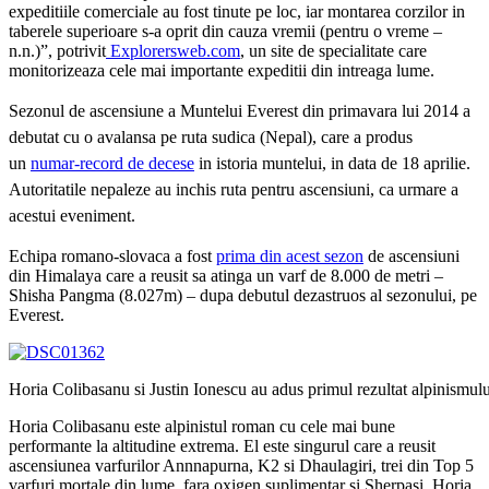
expeditiile comerciale au fost tinute pe loc, iar montarea corzilor in
taberele superioare s-a oprit din cauza vremii (pentru o vreme –
n.n.)”, potrivit
Explorersweb.com
, un site de specialitate care
monitorizeaza cele mai importante expeditii din intreaga lume.
Sezonul de ascensiune a Muntelui Everest din primavara lui 2014 a
debutat cu o avalansa pe ruta sudica (Nepal), care a produs
un
numar-record de decese
in istoria muntelui, in data de 18 aprilie.
Autoritatile nepaleze au inchis ruta pentru ascensiuni, ca urmare a
acestui eveniment.
Echipa romano-slovaca a fost
prima din acest sezon
de ascensiuni
din Himalaya care a reusit sa atinga un varf de 8.000 de metri –
Shisha Pangma (8.027m) – dupa debutul dezastruos al sezonului, pe
Everest.
Horia Colibasanu si Justin Ionescu au adus primul rezultat alpinismulu
Horia Colibasanu este alpinistul roman cu cele mai bune
performante la altitudine extrema. El este singurul care a reusit
ascensiunea varfurilor Annnapurna, K2 si Dhaulagiri, trei din Top 5
varfuri mortale din lume, fara oxigen suplimentar si Sherpasi. Horia