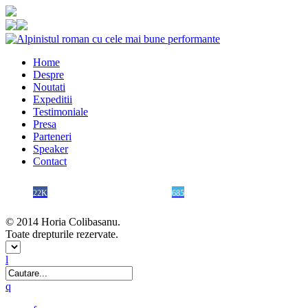
Home
Despre
Noutati
Expeditii
Testimoniale
Presa
Parteneri
Speaker
Contact
22K
685
© 2014 Horia Colibasanu.
Toate drepturile rezervate.
l
q