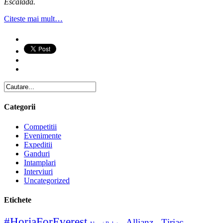
Escalada.
Citeste mai mult…
Categorii
Competitii
Evenimente
Expeditii
Ganduri
Intamplari
Interviuri
Uncategorized
Etichete
#HoriaForEverest
Allianz - Țiriac