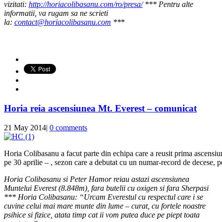
vizitati:
http://horiacolibasanu.com/ro/presa/
*** Pentru alte
informatii, va rugam sa ne scrieti
la:
contact@horiacolibasanu.com
**
*
Horia reia ascensiunea Mt. Everest – comunicat
21 May 2014
|
0 comments
Horia Colibasanu a facut parte din echipa care a reusit prima ascens
pe 30 aprilie – , sezon care a debutat cu un numar-record de decese, pe
Horia Colibasanu si Peter Hamor reiau astazi ascensiunea
Muntelui Everest (8.848m), fara butelii cu oxigen si fara Sherpasi
***
Horia Colibasanu:
“Urcam Everestul cu respectul care i se
cuvine celui mai mare munte din lume – curat, cu fortele noastre
psihice si fizice, atata timp cat ii vom putea duce pe piept toata