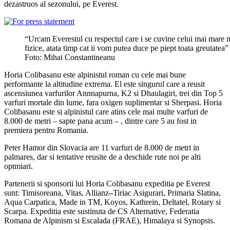
dezastruos al sezonului, pe Everest.
“Urcam Everestul cu respectul care i se cuvine celui mai mare mu
fizice, atata timp cat ii vom putea duce pe piept toata greutate
Foto: Mihai Constantineanu
Horia Colibasanu este alpinistul roman cu cele mai bune
performante la altitudine extrema. El este singurul care a reusit
ascensiunea varfurilor Annnapurna, K2 si Dhaulagiri, trei din Top 5
varfuri mortale din lume, fara oxigen suplimentar si Sherpasi. Horia
Colibasanu este si alpinistul care atins cele mai multe varfuri de
8.000 de metri – sapte pana acum – , dintre care 5 au fost in
premiera pentru Romania.
Peter Hamor din Slovacia are 11 varfuri de 8.000 de metri in
palmares, dar si tentative reusite de a deschide rute noi pe alti
optmiari.
Partenerii si sponsorii lui Horia Colibasanu expeditia pe Everest
sunt: Timisoreana, Vitas, Allianz
–
Tiriac Asigurari, Primaria Slatina,
Aqua Carpatica, Made in TM, Koyos, Kathrein, Deltatel, Rotary si
Scarpa. Expeditia este sustinuta de CS Alternative, Federatia
Romana de Alpinism si Escalada (FRAE), Himalaya si Synopsis.