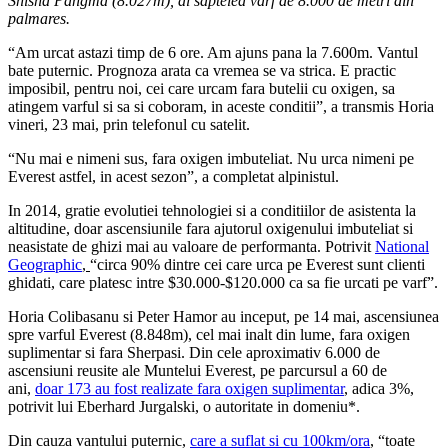
Shisha Pangma (8.027m), al saptelea varf de 8.000 de metri din
palmares.
“Am urcat astazi timp de 6 ore. Am ajuns pana la 7.600m. Vantul
bate puternic. Prognoza arata ca vremea se va strica. E practic
imposibil, pentru noi, cei care urcam fara butelii cu oxigen, sa
atingem varful si sa si coboram, in aceste conditii”, a transmis Horia
vineri, 23 mai, prin telefonul cu satelit.
“Nu mai e nimeni sus, fara oxigen imbuteliat. Nu urca nimeni pe
Everest astfel, in acest sezon”, a completat alpinistul.
In 2014, gratie evolutiei tehnologiei si a conditiilor de asistenta la
altitudine, doar ascensiunile fara ajutorul oxigenului imbuteliat si
neasistate de ghizi mai au valoare de performanta. Potrivit
National
Geographic
,
“circa 90% dintre cei care urca pe Everest sunt clienti
ghidati, care platesc intre $30.000-$120.000 ca sa fie urcati pe varf”.
Horia Colibasanu si Peter Hamor au inceput, pe 14 mai, ascensiunea
spre varful Everest (8.848m), cel mai inalt din lume, fara oxigen
suplimentar si fara Sherpasi. Din cele aproximativ 6.000 de
ascensiuni reusite ale Muntelui Everest, pe parcursul a 60 de
ani,
doar 173 au fost realizate fara oxigen suplimentar
, adica 3%,
potrivit lui Eberhard Jurgalski, o autoritate in domeniu*.
Din cauza vantului puternic,
care a suflat si cu 100km/ora
, “toate