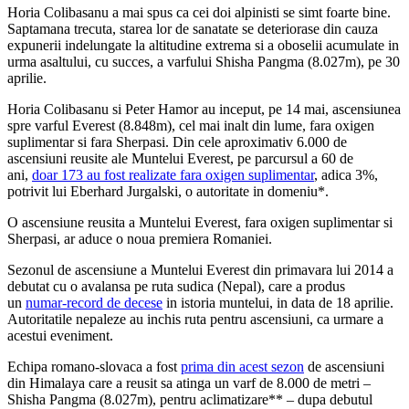
Horia Colibasanu a mai spus ca cei doi alpinisti se simt foarte bine.
Saptamana trecuta, starea lor de sanatate se deteriorase din cauza
expunerii indelungate la altitudine extrema si a oboselii acumulate in
urma asaltului, cu succes, a varfului Shisha Pangma (8.027m), pe 30
aprilie.
Horia Colibasanu si Peter Hamor au inceput, pe 14 mai, ascensiunea
spre varful Everest (8.848m), cel mai inalt din lume, fara oxigen
suplimentar si fara Sherpasi. Din cele aproximativ 6.000 de
ascensiuni reusite ale Muntelui Everest, pe parcursul a 60 de
ani,
doar 173 au fost realizate fara oxigen suplimentar
, adica 3%,
potrivit lui Eberhard Jurgalski, o autoritate in domeniu*.
O ascensiune reusita a Muntelui Everest, fara oxigen suplimentar si
Sherpasi, ar aduce o noua premiera Romaniei.
Sezonul de ascensiune a Muntelui Everest din primavara lui 2014 a
debutat cu o avalansa pe ruta sudica (Nepal), care a produs
un
numar-record de decese
in istoria muntelui, in data de 18 aprilie.
Autoritatile nepaleze au inchis ruta pentru ascensiuni, ca urmare a
acestui eveniment.
Echipa romano-slovaca a fost
prima din acest sezon
de ascensiuni
din Himalaya care a reusit sa atinga un varf de 8.000 de metri –
Shisha Pangma (8.027m), pentru aclimatizare** – dupa debutul