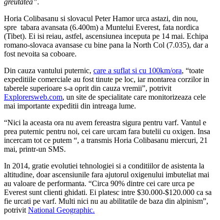
greutatea”.
Horia Colibasanu si slovacul Peter Hamor urca astazi, din nou,
spre
tabara avansata (6.400m) a Muntelui Everest, fata nordica
(Tibet). Ei isi reiau, astfel, ascensiunea inceputa pe 14 mai. Echipa
romano-slovaca avansase cu bine pana la North Col (7.035), dar a
fost nevoita sa coboare.
Din cauza vantului puternic,
care a suflat si cu 100km/ora
, “toate
expeditiile comerciale au fost tinute pe loc, iar montarea corzilor in
taberele superioare s-a oprit din cauza vremii”, potrivit
Explorersweb.com
, un site de specialitate care monitorizeaza cele
mai importante expeditii din intreaga lume.
“Nici la aceasta ora nu avem fereastra sigura pentru varf. Vantul e
prea puternic pentru noi, cei care urcam fara butelii cu oxigen. Insa
incercam tot ce putem
“, a transmis Horia Colibasanu miercuri, 21
mai, printr-un SMS.
In 2014, gratie evolutiei tehnologiei si a conditiilor de asistenta la
altitudine, doar ascensiunile fara ajutorul oxigenului imbuteliat mai
au valoare de performanta. “Circa 90% dintre cei care urca pe
Everest sunt clienti ghidati. Ei platesc intre $30.000-$120.000 ca sa
fie urcati pe varf. Multi nici nu au abilitatile de baza din alpinism”,
potrivit
National Geographic.