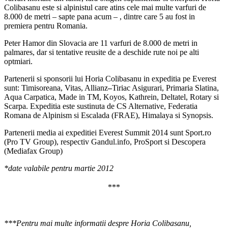
Colibasanu este si alpinistul care atins cele mai multe varfuri de
8.000 de metri – sapte pana acum – , dintre care 5 au fost in
premiera pentru Romania.
Peter Hamor din Slovacia are 11 varfuri de 8.000 de metri in
palmares, dar si tentative reusite de a deschide rute noi pe alti
optmiari.
Partenerii si sponsorii lui Horia Colibasanu in expeditia pe Everest
sunt: Timisoreana, Vitas, Allianz
–
Tiriac Asigurari, Primaria Slatina,
Aqua Carpatica, Made in TM, Koyos, Kathrein, Deltatel, Rotary si
Scarpa. Expeditia este sustinuta de CS Alternative, Federatia
Romana de Alpinism si Escalada (FRAE), Himalaya si Synopsis.
Partenerii media ai expeditiei Everest Summit 2014 sunt Sport.ro
(Pro TV Group), respectiv Gandul.info, ProSport si Descopera
(Mediafax Group)
*date valabile pentru martie 2012
***
***Pentru mai multe informatii despre Horia Colibasanu,