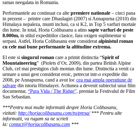
ramas neegalata in Romania.
Performantele au continuat cu alte
premiere nationale
– cinci pana
in prezent – printre care Dhaulagiri (2007) si Annapurna (2010) din
Himalaya nepaleza, munti inclusi, ca si K2, in Top 5 varfuri mortale
din lume. In total, Horia Colibasanu a atins
sapte varfuri de peste
8.000m,
in stilul expeditiilor clasice, fara oxigen suplimentar si
serpasi. Astfel, Horia Colibasanu este considerat
alpinistul roman
cu cele mai bune performante la altitudine extrema.
El este si
singurul roman
care a primit distinctia “
Spirit of
Mountaineering
” (Piolets d’Or, 2009), din partea British Alpine
Club, cel mai prestigios club montan din lume. Distinctia a venit ca
urmare a unui gest considerat eroic, petrecut intr-o expeditie din
2008, pe Annapurna, cand a avut loc
cea mai ampla operatiune de
salvare
din istoria Himalayei. Actiunea a devenit subiectul unui film
documentar,
“Pura Vida / The Ridge”,
premiat la Festivalul de Film
San Sebastian.
***Pentru mai multe informatii despre Horia Colibasanu,
vizitati:
http://horiacolibasanu.com/ro/presa/
*** Pentru alte
informatii, va rugam sa ne scrieti
la:
contact@horiacolibasanu.com
**
*