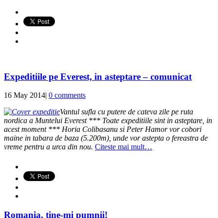
Expeditiile pe Everest, in asteptare – comunicat
16 May 2014
|
0 comments
Vantul sufla cu putere de cateva zile pe ruta
nordica a Muntelui Everest *** Toate expeditiile sint in asteptare, in
acest moment ***
Horia Colibasanu si Peter Hamor vor cobori
maine in tabara de baza (5.200m), unde vor astepta o fereastra de
vreme pentru a urca din nou.
Citeste mai mult…
Romania, tine-mi pumnii!