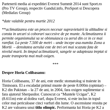
Partenerii media ai expeditiei Everest Summit 2014 sunt Sport.ro
(Pro TV Group), respectiv Gandul.info, ProSport si Descopera
(Mediafax Group)
*date valabile pentru martie 2012
**
aclimatizarea este un proces necesar supravietuirii la altitudine si
consta in urcari si coborari succesive de pe munte. Aclimatizarea ii
permite organismului sa se obisnuiasca cu aerul din ce in ce mai
rarefiat. La peste 7.500 de metri – unde incepe asa-numita Zona a
Mortii
–
densitatea aerului este de trei ori mai scazuta fata de
nivelul marii. In timpul aclimatizarii, sangele se adapteaza treptat si
poate transporta mai mult oxigen.
***
Despre Horia Colibasanu:
Horia Colibasanu, 37 de ani, este medic stomatolog si traieste in
Timisoara. El a escaladat primul munte de peste 8.000m (optmiar) –
K2 din Pakistan – la 27 de ani, in 2004, fara oxigen suplimentar si
fara ajutorul Sherpasilor. Cunoscut ca “Muntele Ucigas”, K2
(8.611m) este al doilea varf, dupa Everest, si este inclus in topul
celor mai periculoase cinci varfuri din lume. O ascensiune reusita pe
K2 are valoarea unui
titlu olimpic.
Performanta lui Horia pe K2 a