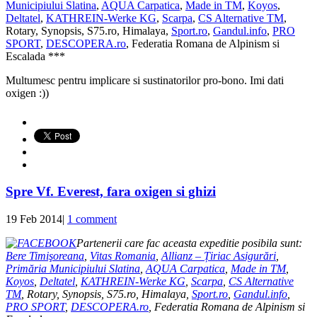
Municipiului Slatina
,
AQUA Carpatica
,
Made in TM
,
Koyos
,
Deltatel
,
KATHREIN-Werke KG
,
Scarpa
,
CS Alternative TM
,
Rotary, Synopsis, S75.ro, Himalaya,
Sport.ro
,
Gandul.info
,
PRO
SPORT
,
DESCOPERA.ro
, Federatia Romana de Alpinism si
Escalada ***
Multumesc pentru implicare si sustinatorilor pro-bono. Imi dati
oxigen :))
Spre Vf. Everest, fara oxigen si ghizi
19 Feb 2014
|
1 comment
Partenerii care fac aceasta expeditie posibila sunt:
Bere Timişoreana
,
Vitas Romania
,
Allianz – Țiriac Asigurări
,
Primăria Municipiului Slatina
,
AQUA Carpatica
,
Made in TM
,
Koyos
,
Deltatel
,
KATHREIN-Werke KG
,
Scarpa
,
CS Alternative
TM
, Rotary, Synopsis, S75.ro, Himalaya,
Sport.ro
,
Gandul.info
,
PRO SPORT
,
DESCOPERA.ro
, Federatia Romana de Alpinism si