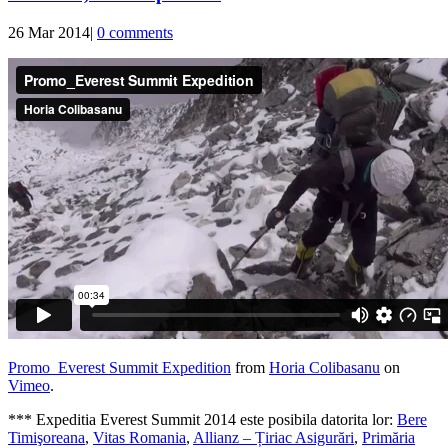
26 Mar 2014
|
0 comments
Promo_Everest Summit Expedition
from
Horia Colibasanu
on
Vimeo
.
*** Expeditia Everest Summit 2014 este posibila datorita lor:
Bere
Timişoreana
,
Vitas Romania
,
Allianz – Țiriac Asigurări
,
Primăria