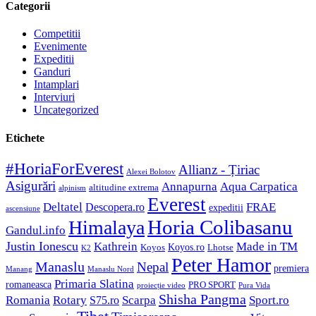
Categorii
Competitii
Evenimente
Expeditii
Ganduri
Intamplari
Interviuri
Uncategorized
Etichete
#HoriaForEverest
Allianz - Țiriac
Alexei Bolotov
Asigurări
Aqua Carpatica
Annapurna
altitudine extrema
alpinism
Everest
Deltatel
FRAE
Descopera.ro
expeditii
ascensiune
Horia Colibasanu
Himalaya
Gandul.info
Justin Ionescu
Made in TM
Kathrein
Koyos.ro
Koyos
Lhotse
K2
Peter Hamor
Manaslu
Nepal
premiera
Manang
Manaslu Nord
Primaria Slatina
romaneasca
PRO SPORT
proiecție video
Pura Vida
Shisha Pangma
Romania
Rotary
Scarpa
Sport.ro
S75.ro