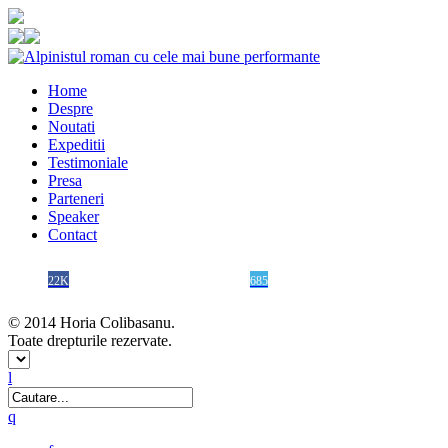
Home
Despre
Noutati
Expeditii
Testimoniale
Presa
Parteneri
Speaker
Contact
22K
685
© 2014 Horia Colibasanu.
Toate drepturile rezervate.
l
q