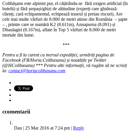
Colibășanu este alpinist pur, el cățărându-se fără oxigen artificial (în
butelii) și fără șerpași/ghizi de altitudine (experți care ghidează
clienți, cară echipamentul, echipează traseul și preiau riscuri). Are
cele mai multe vârfuri de 8.000 de metri atinse din România – șapte
– , printre care se numără K2 (8.611m), Annapurna (8.091) și
Dhaulagiri (8.167m), aflate în Top 5 vârfuri de 8.000 de metri
mortale din lume.
***
Pentru a fi la curent cu mersul expediției,
urmăriți pagina de
Facebook (FB/Horia.Colibasanu) și noutățile pe Twitter
(@HColibasanu) *** Pentru alte informații, vă rugăm să ne scrieți
la:
contact@horiacolibasanu.com
c
comentarii
Dan
|
25 Mar 2016 at 7:24 pm
|
Reply