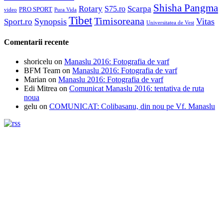
Shisha Pangma
Rotary
Scarpa
S75.ro
PRO SPORT
video
Pura Vida
Tibet
Timisoreana
Synopsis
Vitas
Sport.ro
Universitatea de Vest
Comentarii recente
shoricelu
on
Manaslu 2016: Fotografia de varf
BFM Team
on
Manaslu 2016: Fotografia de varf
Marian
on
Manaslu 2016: Fotografia de varf
Edi Mitrea
on
Comunicat Manaslu 2016: tentativa de ruta
noua
gelu
on
COMUNICAT: Colibasanu, din nou pe Vf. Manaslu