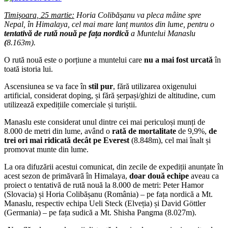
Timișoara, 25 martie:
Horia Colibășanu va pleca mâine spre
Nepal, în Himalaya, cel mai mare lanț muntos din lume, pentru o
tentativă de rută nouă pe fața nordică
a Muntelui Manaslu
(
8.163m).
O rută nouă este o porțiune a muntelui care
nu a mai fost urcată
în
toată istoria lui.
Ascensiunea se va face în
stil pur
, fără utilizarea oxigenului
artificial, considerat doping, și fără șerpași/ghizi de altitudine, cum
utilizează expedițiile comerciale și turiștii.
Manaslu este considerat unul dintre cei mai periculoși munți de
8.000 de metri din lume, având o
rată de mortalitate
de 9,9%,
de
trei ori mai ridicată decât pe Everest
(8.848m), cel mai înalt și
promovat munte din lume.
La ora difuzării acestui comunicat, din zecile de expediții anunțate în
acest sezon de primăvară în Himalaya,
doar două echipe
aveau ca
proiect o tentativă de rută nouă la 8.000 de metri: Peter Hamor
(Slovacia) și Horia Colibășanu (România) – pe fața nordică a Mt.
Manaslu, respectiv echipa Ueli Steck (Elveția) și David Göttler
(Germania) – pe fața sudică a Mt. Shisha Pangma (8.027m).