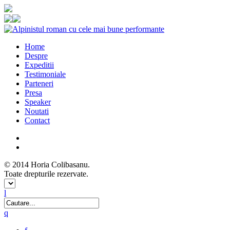
Home
Despre
Expeditii
Testimoniale
Parteneri
Presa
Speaker
Noutati
Contact
586
followers
14105
likes
© 2014 Horia Colibasanu.
Toate drepturile rezervate.
l
q