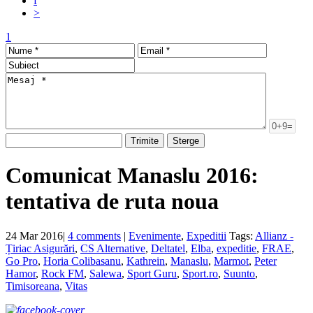
f
>
1
Comunicat Manaslu 2016:
tentativa de ruta noua
24 Mar 2016
|
4 comments
|
Evenimente
,
Expeditii
Tags:
Allianz -
Țiriac Asigurări
,
CS Alternative
,
Deltatel
,
Elba
,
expeditie
,
FRAE
,
Go Pro
,
Horia Colibasanu
,
Kathrein
,
Manaslu
,
Marmot
,
Peter
Hamor
,
Rock FM
,
Salewa
,
Sport Guru
,
Sport.ro
,
Suunto
,
Timisoreana
,
Vitas