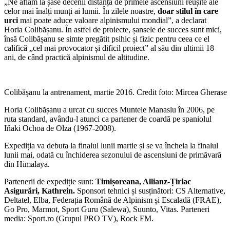
„Ne aflăm la șase decenii distanță de primele ascensiuni reușite ale
celor mai înalți munți ai lumii. În zilele noastre,
doar stilul în care
urci
mai poate aduce valoare alpinismului mondial”, a declarat
Horia Colibășanu. În astfel de proiecte, șansele de succes sunt mici,
însă Colibășanu se simte pregătit psihic și fizic pentru ceea ce el
califică „cel mai provocator și dificil proiect” al său din ultimii 18
ani, de când practică alpinismul de altitudine.
Colibășanu la antrenament, martie 2016. Credit foto: Mircea Gherase
Horia Colibășanu a urcat cu succes Muntele Manaslu în 2006, pe
ruta standard, avându-l atunci ca partener de coardă pe spaniolul
Iňaki Ochoa de Olza (1967-2008).
Expediția va debuta la finalul lunii martie și se va încheia la finalul
lunii mai, odată cu închiderea sezonului de ascensiuni de primăvară
din Himalaya.
Partenerii de expediție sunt:
Timișoreana, Allianz-Țiriac
Asigurări, Kathrein.
Sponsori tehnici și susținători: CS Alternative,
Deltatel, Elba, Federația Română de Alpinism și Escaladă (FRAE),
Go Pro, Marmot, Sport Guru (Salewa), Suunto, Vitas. Parteneri
media: Sport.ro (Grupul PRO TV), Rock FM.