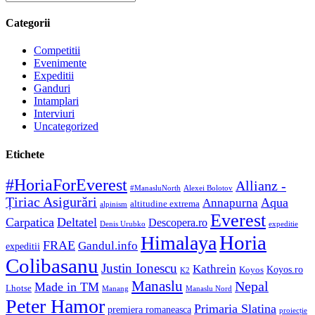
Categorii
Competitii
Evenimente
Expeditii
Ganduri
Intamplari
Interviuri
Uncategorized
Etichete
#HoriaForEverest
Allianz -
#ManasluNorth
Alexei Bolotov
Țiriac Asigurări
Aqua
Annapurna
altitudine extrema
alpinism
Everest
Carpatica
Deltatel
Descopera.ro
Denis Urubko
expeditie
Horia
Himalaya
FRAE
Gandul.info
expeditii
Colibasanu
Justin Ionescu
Kathrein
Koyos.ro
Koyos
K2
Manaslu
Nepal
Made in TM
Lhotse
Manang
Manaslu Nord
Peter Hamor
Primaria Slatina
premiera romaneasca
proiecție